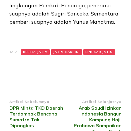
lingkungan Pemkab Ponorogo, penerima
suapnya adalah Sugiri Sancoko. Sementara
pemberi suapnya adalah Yunus Mahatma.
TAG:
BERITA JATIM
JATIM HARI INI
LINGKAR JATIM
Navigasi
Artikel Sebelumnya
Artikel Selanjutnya
DPR Minta TKD Daerah
Arab Saudi Izinkan
Artikel
Terdampak Bencana
Indonesia Bangun
Sumatra Tak
Kampung Haji,
Dipangkas
Prabowo Sampaikan