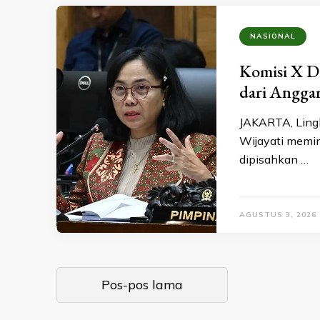
NASIONAL
Komisi X 
dari Angga
JAKARTA, Lingk
Wijayati memin
dipisahkan …
AGUSTUS 3, 2026
Navigasi
Pos-pos lama
pos