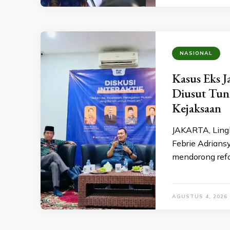
NASIONAL
Kasus Eks J
Diusut Tun
Kejaksaan
JAKARTA, Lingk
Febrie Adrians
mendorong refo
AGUSTUS 4, 2026