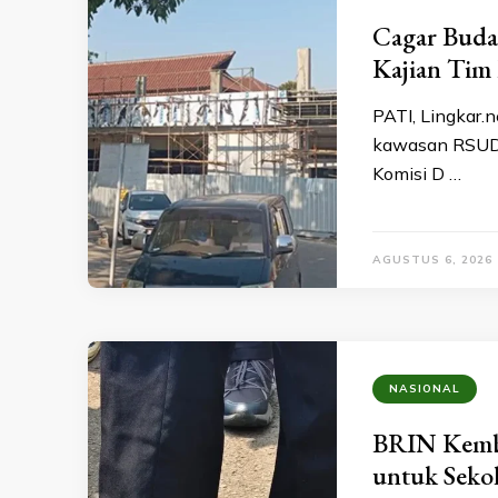
Cagar Buda
Kajian Tim 
PATI, Lingkar.n
kawasan RSUD 
Komisi D …
AGUSTUS 6, 2026
NASIONAL
BRIN Kemb
untuk Seko