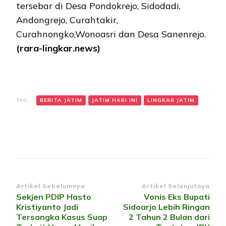
tersebar di Desa Pondokrejo, Sidodadi,
Andongrejo, Curahtakir,
Curahnongko,Wonoasri dan Desa Sanenrejo.
(rara-lingkar.news)
TAG:
BERITA JATIM
JATIM HARI INI
LINGKAR JATIM
Navigasi
Artikel Sebelumnya
Artikel Selanjutnya
Sekjen PDIP Hasto
Vonis Eks Bupati
Artikel
Kristiyanto Jadi
Sidoarjo Lebih Ringan
Tersangka Kasus Suap
2 Tahun 2 Bulan dari