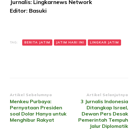
Jurnalis: Lingkarnews Network
Editor: Basuki
TAG:
BERITA JATIM
JATIM HARI INI
LINGKAR JATIM
Navigasi
Artikel Sebelumnya
Artikel Selanjutnya
Menkeu Purbaya:
3 Jurnalis Indonesia
Artikel
Pernyataan Presiden
Ditangkap Israel,
soal Dolar Hanya untuk
Dewan Pers Desak
Menghibur Rakyat
Pemerintah Tempuh
Jalur Diplomatik