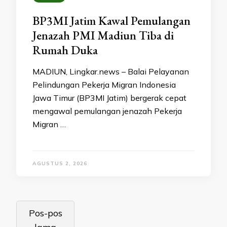
BP3MI Jatim Kawal Pemulangan
Jenazah PMI Madiun Tiba di
Rumah Duka
MADIUN, Lingkar.news – Balai Pelayanan
Pelindungan Pekerja Migran Indonesia
Jawa Timur (BP3MI Jatim) bergerak cepat
mengawal pemulangan jenazah Pekerja
Migran …
AGUSTUS 2, 2026
Navigasi
Pos-pos
pos