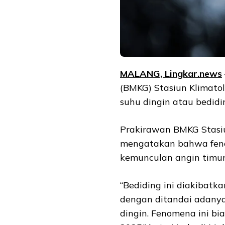
MALANG, Lingkar.news
(BMKG) Stasiun Klimato
suhu dingin atau bedidi
Prakirawan BMKG Stasiun
mengatakan bahwa fenom
kemunculan angin timur
“Bediding ini diakibatk
dengan ditandai adanya
dingin. Fenomena ini bi