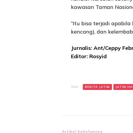
kawasan Taman Nasiona
“Itu bisa terjadi apabil
kencang), dan kelembaba
Jurnalis: Ant/Ceppy Feb
Editor: Rosyid
TAG:
BERITA JATIM
JATIM HAR
Artikel Sebelumnya