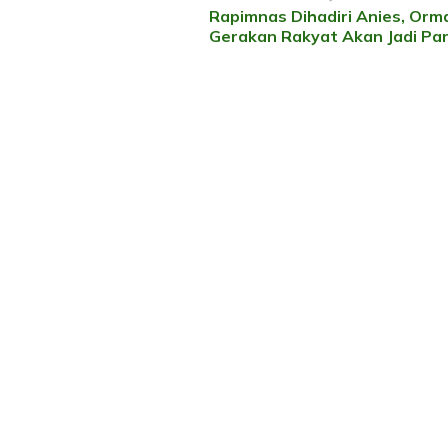
Navigasi
Rapimnas Dihadiri Anies, Orm
Artikel
Gerakan Rakyat Akan Jadi Par