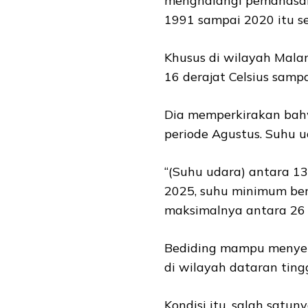
menghalangi pemanasan 
1991 sampai 2020 itu sek
Khusus di wilayah Malan
16 derajat Celsius sampa
Dia memperkirakan bah
periode Agustus. Suhu ud
“(Suhu udara) antara 13 
2025, suhu minimum berk
maksimalnya antara 26 de
Bediding mampu menyeb
di wilayah dataran tin
Kondisi itu, salah satu