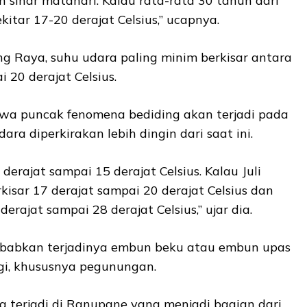
sinar matahari. Kalau rata-rata 30 tahun dari
itar 17-20 derajat Celsius,” ucapnya.
g Raya, suhu udara paling minim berkisar antara
i 20 derajat Celsius.
wa puncak fenomena bediding akan terjadi pada
ara diperkirakan lebih dingin dari saat ini.
derajat sampai 15 derajat Celsius. Kalau Juli
isar 17 derajat sampai 20 derajat Celsius dan
rajat sampai 28 derajat Celsius,” ujar dia.
abkan terjadinya embun beku atau embun upas
ggi, khususnya pegunungan.
nya terjadi di Ranupane yang menjadi bagian dari