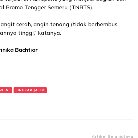
l Bromo Tengger Semeru (TNBTS).
a langit cerah, angin tenang (tidak berhembus
nnya tinggi,” katanya.
rinika Bachtiar
I INI
LINGKAR JATIM
Artikel Selanjutnya