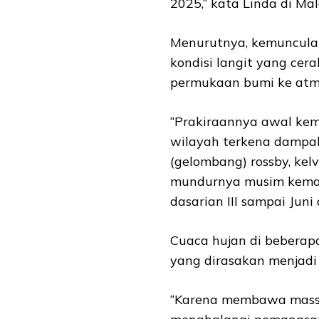
2025,” kata Linda di Ma
Menurutnya, kemuncula
kondisi langit yang cer
permukaan bumi ke atmo
“Prakiraannya awal kema
wilayah terkena dampak
(gelombang) rossby, kel
mundurnya musim kemara
dasarian III sampai Juni 
Cuaca hujan di bebera
yang dirasakan menjadi 
“Karena membawa massa