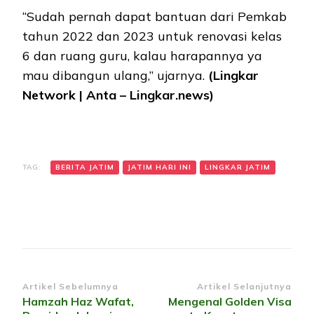
“Sudah pernah dapat bantuan dari Pemkab
tahun 2022 dan 2023 untuk renovasi kelas
6 dan ruang guru, kalau harapannya ya
mau dibangun ulang,” ujarnya.
(Lingkar
Network | Anta – Lingkar.news)
TAG:
BERITA JATIM
JATIM HARI INI
LINGKAR JATIM
Navigasi
Artikel Sebelumnya
Artikel Selanjutnya
Hamzah Haz Wafat,
Mengenal Golden Visa
Artikel