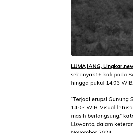
LUMAJANG, Lingkar.ne
sebanyak16 kali pada S
hingga pukul 14.03 WIB
“Terjadi erupsi Gunung 
14.03 WIB. Visual letusa
masih berlangsung,” k
Liswanto, dalam keteran
November 2024.