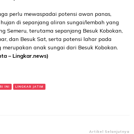
juga perlu mewaspadai potensi awan panas,
 hujan di sepanjang aliran sungai/lembah yang
ng Semeru, terutama sepanjang Besuk Kobokan,
r, dan Besuk Sat, serta potensi lahar pada
ng merupakan anak sungai dari Besuk Kobokan.
ta – Lingkar.news)
I INI
LINGKAR JATIM
Artikel Selanjutnya