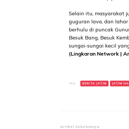
Selain itu, masyarakat 
guguran lava, dan lahar
berhulu di puncak Gunu
Besuk Bang, Besuk Kemba
sungai-sungai kecil ya
(Lingkaran Network | An
TAG:
BERITA JATIM
JATIM HAR
Navigasi
Artikel Sebelumnya