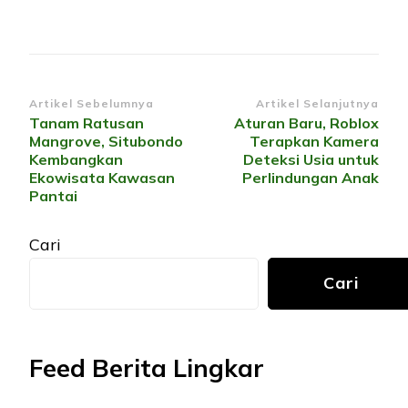
Navigasi
Artikel Sebelumnya
Artikel Selanjutnya
Tanam Ratusan
Aturan Baru, Roblox
Artikel
Mangrove, Situbondo
Terapkan Kamera
Kembangkan
Deteksi Usia untuk
Ekowisata Kawasan
Perlindungan Anak
Pantai
Cari
Cari
Feed Berita Lingkar