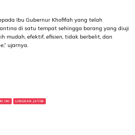
epada Ibu Gubernur Khofifah yang telah
ntina di satu tempat sehingga barang yang diuji
h mudah, efektif, efisien, tidak berbelit, dan
me
,” ujarnya.
I INI
LINGKAR JATIM