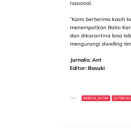
nasional.
“Kami berterima kasih k
menempatkan Balai Kara
dan dikarantina bisa lebi
mengurangi
dwelling ti
Jurnalis: Ant
Editor: Basuki
TAG:
BERITA JATIM
JATIM HAR