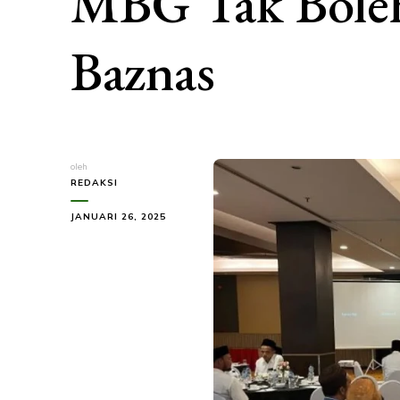
MBG Tak Boleh
Baznas
oleh
REDAKSI
JANUARI 26, 2025