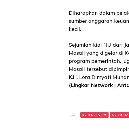
Diharapkan dalam pela
sumber anggaran keuang
kecil.
Sejumlah kiai NU dari
Masail yang digelar di 
program pemerintah, j
Masail tersebut dipimpi
K.H. Lora Dimyati Muha
(Lingkar Network | Anta
TAG:
BERITA JATIM
JATIM HAR