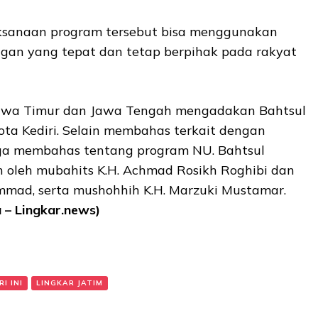
ksanaan program tersebut bisa menggunakan
an yang tepat dan tetap berpihak pada rakyat
 Jawa Timur dan Jawa Tengah mengadakan Bahtsul
Kota Kediri. Selain membahas terkait dengan
uga membahas tentang program NU. Bahtsul
n oleh mubahits K.H. Achmad Rosikh Roghibi dan
mmad, serta mushohhih K.H. Marzuki Mustamar.
 – Lingkar.news)
I INI
LINGKAR JATIM