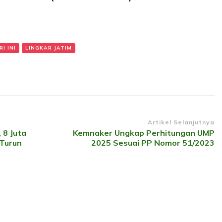
I INI
LINGKAR JATIM
Artikel Selanjutnya
 8 Juta
Kemnaker Ungkap Perhitungan UMP
Turun
2025 Sesuai PP Nomor 51/2023