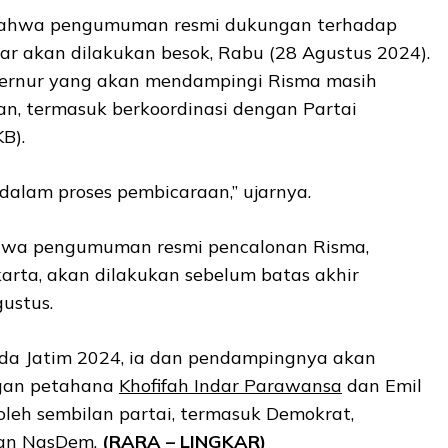
bahwa pengumuman resmi dukungan terhadap
r akan dilakukan besok, Rabu (28 Agustus 2024).
bernur yang akan mendampingi Risma masih
, termasuk berkoordinasi dengan Partai
B).
alam proses pembicaraan,” ujarnya.
hwa pengumuman resmi pencalonan Risma,
akarta, akan dilakukan sebelum batas akhir
ustus.
kada Jatim 2024, ia dan pendampingnya akan
gan petahana
Khofifah Indar Parawansa
dan Emil
leh sembilan partai, termasuk Demokrat,
 dan NasDem.
(RARA – LINGKAR)