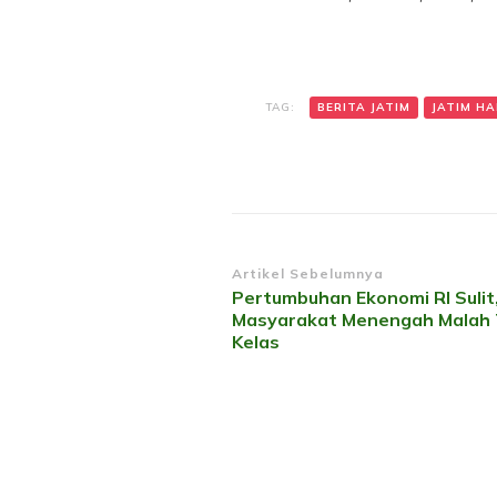
TAG:
BERITA JATIM
JATIM HAR
Navigasi
Artikel Sebelumnya
Pertumbuhan Ekonomi RI Sulit,
Artikel
Masyarakat Menengah Malah 
Kelas