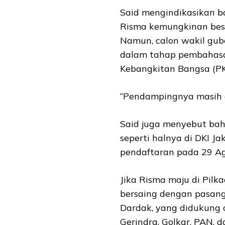
Said mengindikasikan 
Risma kemungkinan besa
Namun, calon wakil gu
dalam tahap pembahasan
Kebangkitan Bangsa (PK
“Pendampingnya masih d
Said juga menyebut ba
seperti halnya di DKI J
pendaftaran pada 29 Ag
Jika Risma maju di Pil
bersaing dengan pasan
Dardak, yang didukung o
Gerindra, Golkar, PAN,