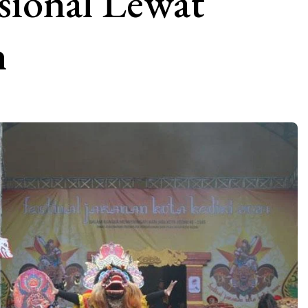
sional Lewat
n