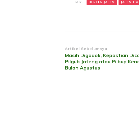
TAG:
BERITA JATIM
JATIM HAR
Navigasi
Artikel Sebelumnya
Masih Digodok, Kepastian Dic
Artikel
Pilgub Jateng atau Pilbup Ken
Bulan Agustus