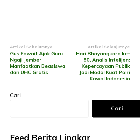
Navigasi
Artikel Sebelumnya
Artikel Selanjutnya
Gus Fawait Ajak Guru
Hari Bhayangkara ke-
Artikel
Ngaji Jember
80, Analis Intelijen:
Manfaatkan Beasiswa
Kepercayaan Publik
dan UHC Gratis
Jadi Modal Kuat Polri
Kawal Indonesia
Cari
Cari
Feed Berita Lingkar