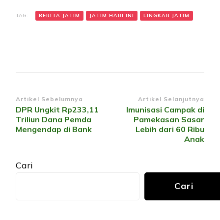
TAG:
BERITA JATIM
JATIM HARI INI
LINGKAR JATIM
Navigasi
Artikel Sebelumnya
Artikel Selanjutnya
DPR Ungkit Rp233,11
Imunisasi Campak di
Artikel
Triliun Dana Pemda
Pamekasan Sasar
Mengendap di Bank
Lebih dari 60 Ribu
Anak
Cari
Cari