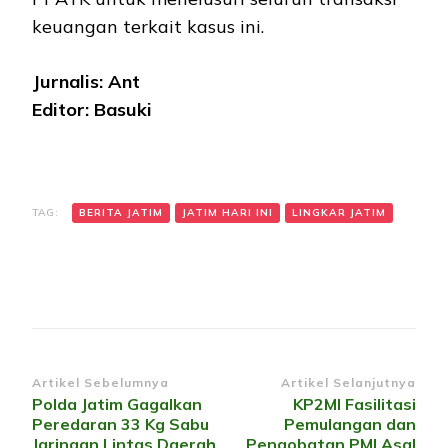
keuangan terkait kasus ini.
Jurnalis: Ant
Editor: Basuki
TAG:
BERITA JATIM
JATIM HARI INI
LINGKAR JATIM
Navigasi
Artikel Sebelumnya
Artikel Selanjutnya
Polda Jatim Gagalkan
KP2MI Fasilitasi
Artikel
Peredaran 33 Kg Sabu
Pemulangan dan
Jaringan Lintas Daerah
Pengobatan PMI Asal