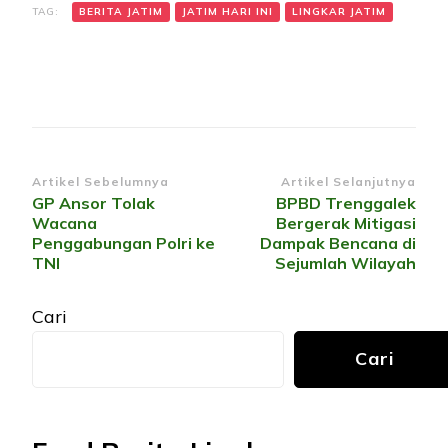
TAG:
BERITA JATIM
JATIM HARI INI
LINGKAR JATIM
Navigasi
Artikel Sebelumnya
Artikel Selanjutnya
GP Ansor Tolak
BPBD Trenggalek
Artikel
Wacana
Bergerak Mitigasi
Penggabungan Polri ke
Dampak Bencana di
TNI
Sejumlah Wilayah
Cari
Cari