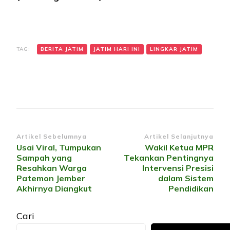
TAG:
BERITA JATIM
JATIM HARI INI
LINGKAR JATIM
Navigasi
Artikel Sebelumnya
Artikel Selanjutnya
Usai Viral, Tumpukan
Wakil Ketua MPR
Artikel
Sampah yang
Tekankan Pentingnya
Resahkan Warga
Intervensi Presisi
Patemon Jember
dalam Sistem
Akhirnya Diangkut
Pendidikan
Cari