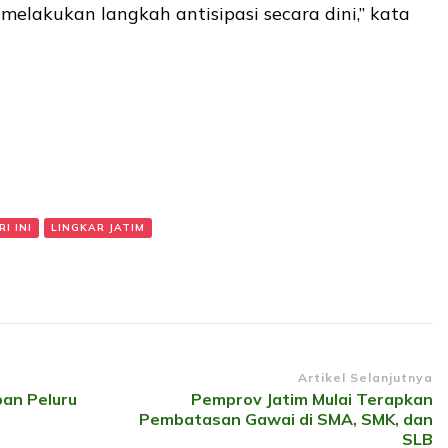
elakukan langkah antisipasi secara dini,” kata
I INI
LINGKAR JATIM
Artikel Selanjutnya
ban Peluru
Pemprov Jatim Mulai Terapkan
Pembatasan Gawai di SMA, SMK, dan
SLB