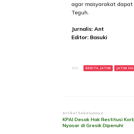
agar masyarakat dapat m
Teguh.
Jurnalis: Ant
Editor: Basuki
TAG:
BERITA JATIM
JATIM HAR
Navigasi
Artikel Sebelumnya
KPAI Desak Hak Restitusi Kor
Artikel
Nyasar di Gresik Dipenuhi