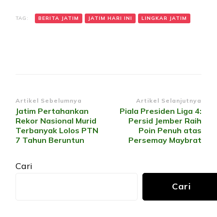
TAG:
BERITA JATIM
JATIM HARI INI
LINGKAR JATIM
Navigasi
Artikel Sebelumnya
Artikel Selanjutnya
Jatim Pertahankan
Piala Presiden Liga 4:
Artikel
Rekor Nasional Murid
Persid Jember Raih
Terbanyak Lolos PTN
Poin Penuh atas
7 Tahun Beruntun
Persemay Maybrat
Cari
Cari