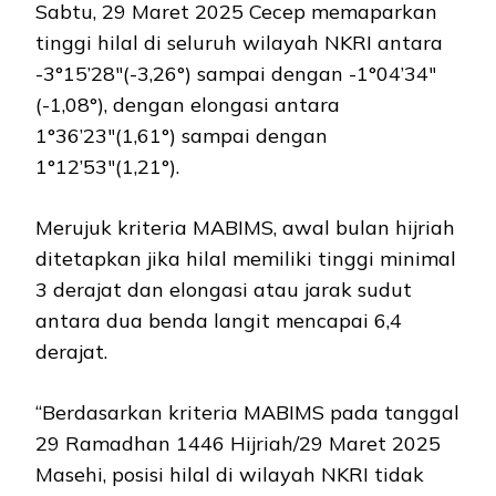
Sabtu, 29 Maret 2025 Cecep memaparkan
tinggi hilal di seluruh wilayah NKRI antara
-3°15’28″(-3,26°) sampai dengan -1°04’34″
(-1,08°), dengan elongasi antara
1°36’23″(1,61°) sampai dengan
1°12’53″(1,21°).
Merujuk kriteria MABIMS, awal bulan hijriah
ditetapkan jika hilal memiliki tinggi minimal
3 derajat dan elongasi atau jarak sudut
antara dua benda langit mencapai 6,4
derajat.
“Berdasarkan kriteria MABIMS pada tanggal
29 Ramadhan 1446 Hijriah/29 Maret 2025
Masehi, posisi hilal di wilayah NKRI tidak