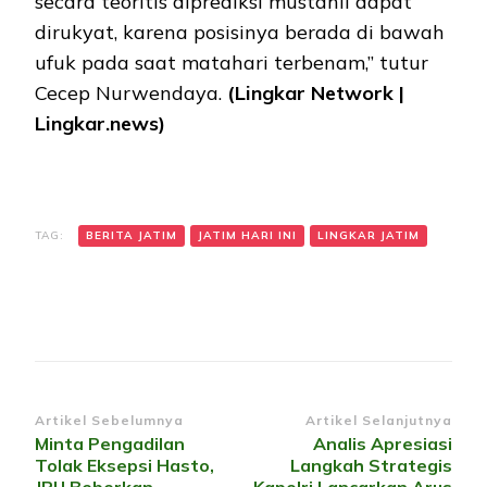
secara teoritis diprediksi mustahil dapat
dirukyat, karena posisinya berada di bawah
ufuk pada saat matahari terbenam,” tutur
Cecep Nurwendaya.
(Lingkar Network |
Lingkar.news)
TAG:
BERITA JATIM
JATIM HARI INI
LINGKAR JATIM
Navigasi
Artikel Sebelumnya
Artikel Selanjutnya
Minta Pengadilan
Analis Apresiasi
Artikel
Tolak Eksepsi Hasto,
Langkah Strategis