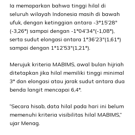
Ia memaparkan bahwa tinggi hilal di
seluruh wilayah Indonesia masih di bawah
ufuk, dengan ketinggian antara -3°15’28″
(-3,26°) sampai dengan -1°04’34″(-1,08°),
serta sudut elongasi antara 1°36’23″(1,61°)
sampai dengan 1°12’53″(1,21°).
Merujuk kriteria MABIMS, awal bulan hijriah
ditetapkan jika hilal memiliki tinggi minimal
3° dan elongasi atau jarak sudut antara dua
benda langit mencapai 6,4°.
“Secara hisab, data hilal pada hari ini belum
memenuhi kriteria visibilitas hilal MABIMS,”
ujar Menag.