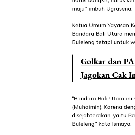
harus bangkit, harus ke
maju,” imbuh Ugrasena.
Ketua Umum Yayasan Ker
Bandara Bali Utara mem
Buleleng tetapi untuk 
Golkar dan P
Jagokan Cak I
“Bandara Bali Utara ini
(Muhaimin). Karena den
disejahterakan, yaitu B
Buleleng,” kata Ismaya.