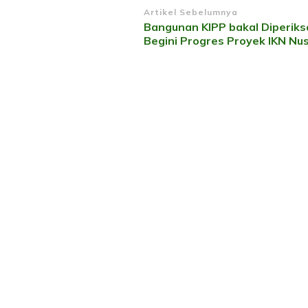
Navigasi
Artikel Sebelumnya
Bangunan KIPP bakal Diperiksa
Artikel
Begini Progres Proyek IKN Nu