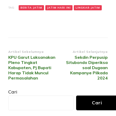
TAG:
BERITA JATIM
JATIM HARI INI
LINGKAR JATIM
Navigasi
Artikel Sebelumnya
Artikel Selanjutnya
KPU Garut Laksanakan
Sekdin Perpusip
Artikel
Pleno Tingkat
Situbondo Diperiksa
Kabupaten, Pj Bupati
soal Dugaan
Harap Tidak Muncul
Kampanye Pilkada
Permasalahan
2024
Cari
Cari