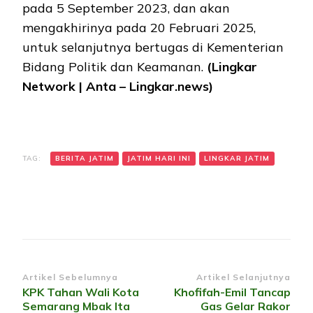
pada 5 September 2023, dan akan
mengakhirinya pada 20 Februari 2025,
untuk selanjutnya bertugas di Kementerian
Bidang Politik dan Keamanan.
(Lingkar
Network | Anta – Lingkar.news)
TAG:
BERITA JATIM
JATIM HARI INI
LINGKAR JATIM
Navigasi
Artikel Sebelumnya
Artikel Selanjutnya
KPK Tahan Wali Kota
Khofifah-Emil Tancap
Artikel
Semarang Mbak Ita
Gas Gelar Rakor