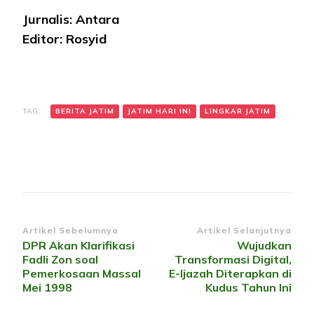
Jurnalis: Antara
Editor: Rosyid
TAG:
BERITA JATIM
JATIM HARI INI
LINGKAR JATIM
Navigasi
Artikel Sebelumnya
Artikel Selanjutnya
DPR Akan Klarifikasi
Wujudkan
Artikel
Fadli Zon soal
Transformasi Digital,
Pemerkosaan Massal
E-Ijazah Diterapkan di
Mei 1998
Kudus Tahun Ini