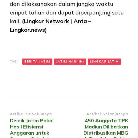
dan dilaksanakan dalam jangka waktu
empat tahun dan dapat diperpanjang satu
kali.
(Lingkar Network | Anta –
Lingkar.news)
TAG:
BERITA JATIM
JATIM HARI INI
LINGKAR JATIM
Navigasi
Artikel Sebelumnya
Artikel Selanjutnya
Disdik Jatim Pakai
450 Anggota TPK
Artikel
Hasil Efisiensi
Madiun Dilibatkan
Anggaran untuk
Distribusikan MBG