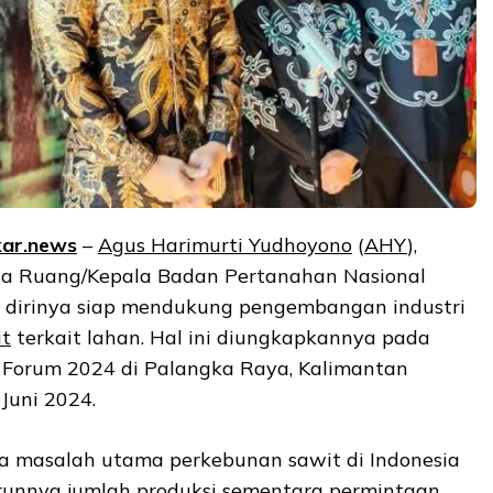
ar.news
–
Agus Harimurti Yudhoyono
(
AHY
),
ta Ruang/Kepala Badan Pertanahan Nasional
 dirinya siap mendukung pengembangan industri
it
terkait lahan. Hal ini diungkapkannya pada
 Forum 2024 di Palangka Raya, Kalimantan
Juni 2024.
masalah utama perkebunan sawit di Indonesia
runnya jumlah produksi sementara permintaan