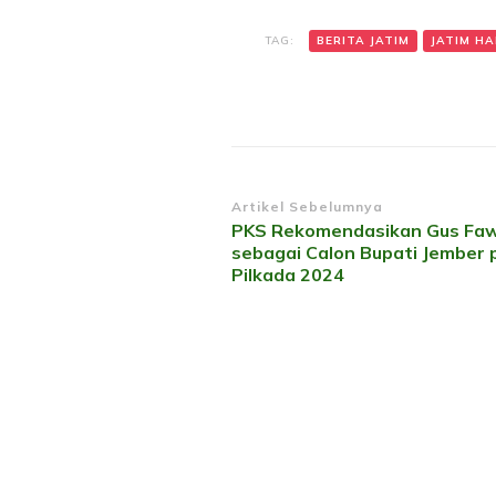
TAG:
BERITA JATIM
JATIM HAR
Navigasi
Artikel Sebelumnya
PKS Rekomendasikan Gus Faw
Artikel
sebagai Calon Bupati Jember 
Pilkada 2024