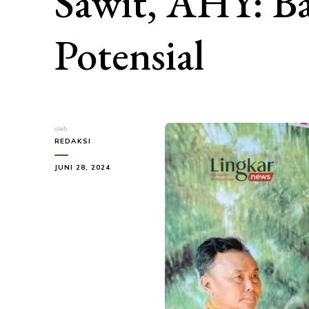
Sawit, AHY: B
Potensial
oleh
REDAKSI
JUNI 28, 2024