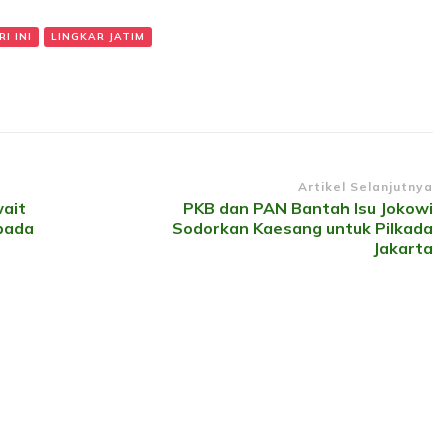
I INI
LINGKAR JATIM
Artikel Selanjutnya
ait
PKB dan PAN Bantah Isu Jokowi
pada
Sodorkan Kaesang untuk Pilkada
Jakarta