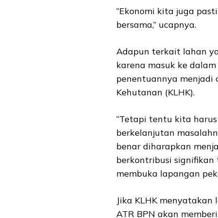
“Ekonomi kita juga past
bersama,” ucapnya.
Adapun terkait lahan y
karena masuk ke dala
penentuannya menjadi o
Kehutanan (KLHK).
“Tetapi tentu kita harus
berkelanjutan masalahny
benar diharapkan menj
berkontribusi signifika
membuka lapangan peke
Jika KLHK menyatakan l
ATR BPN akan memberik