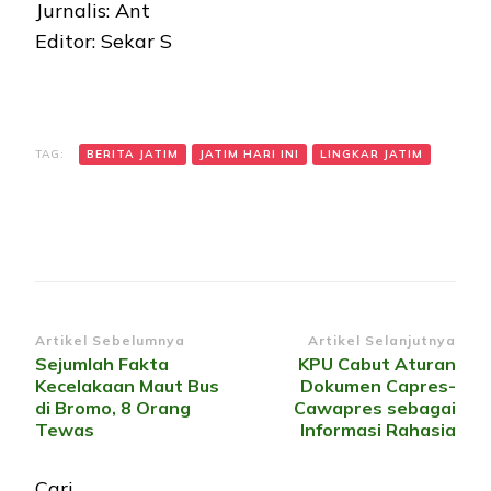
Jurnalis: Ant
Editor: Sekar S
TAG:
BERITA JATIM
JATIM HARI INI
LINGKAR JATIM
Navigasi
Artikel Sebelumnya
Artikel Selanjutnya
Sejumlah Fakta
KPU Cabut Aturan
Artikel
Kecelakaan Maut Bus
Dokumen Capres-
di Bromo, 8 Orang
Cawapres sebagai
Tewas
Informasi Rahasia
Cari