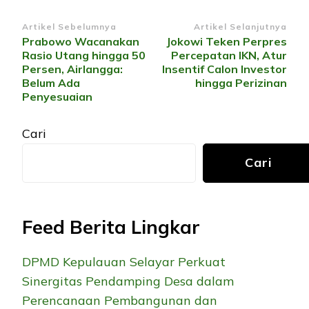
Navigasi
Artikel Sebelumnya
Artikel Selanjutnya
Prabowo Wacanakan
Jokowi Teken Perpres
Artikel
Rasio Utang hingga 50
Percepatan IKN, Atur
Persen, Airlangga:
Insentif Calon Investor
Belum Ada
hingga Perizinan
Penyesuaian
Cari
Cari
Feed Berita Lingkar
DPMD Kepulauan Selayar Perkuat
Sinergitas Pendamping Desa dalam
Perencanaan Pembangunan dan