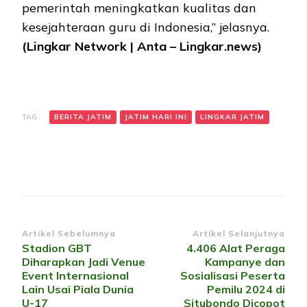
pemerintah meningkatkan kualitas dan
kesejahteraan guru di Indonesia,” jelasnya.
(Lingkar Network | Anta – Lingkar.news)
TAG:
BERITA JATIM
JATIM HARI INI
LINGKAR JATIM
Navigasi
Artikel Sebelumnya
Artikel Selanjutnya
Stadion GBT
4.406 Alat Peraga
Artikel
Diharapkan Jadi Venue
Kampanye dan
Event Internasional
Sosialisasi Peserta
Lain Usai Piala Dunia
Pemilu 2024 di
U-17
Situbondo Dicopot