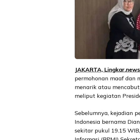
JAKARTA, Lingkar.news
permohonan maaf dan m
menarik atau mencabut k
meliput kegiatan Presi
Sebelumnya, kejadian p
Indonesia bernama Dian
sekitar pukul 19.15 WIB,
Informasi (BPMI) Sekret