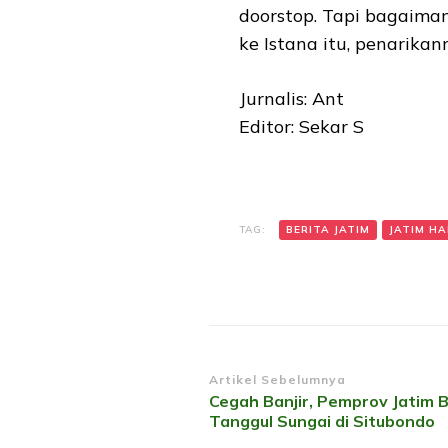
doorstop. Tapi bagaiman
ke Istana itu, penarikan
Jurnalis: Ant
Editor: Sekar S
TAG:
BERITA JATIM
JATIM HAR
Navigasi
Artikel Sebelumnya
Cegah Banjir, Pemprov Jatim 
Artikel
Tanggul Sungai di Situbondo