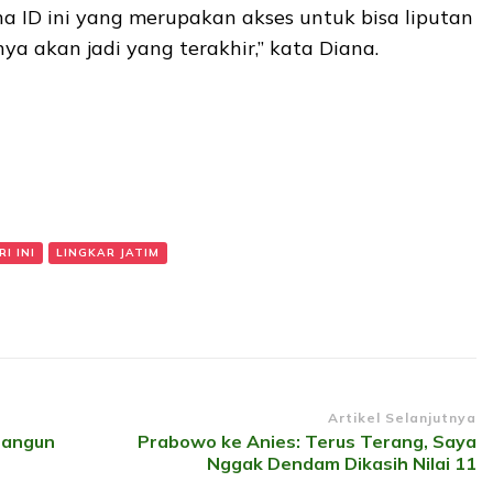
a ID ini yang merupakan akses untuk bisa liputan
nya akan jadi yang terakhir,” kata Diana.
I INI
LINGKAR JATIM
Artikel Selanjutnya
Bangun
Prabowo ke Anies: Terus Terang, Saya
Nggak Dendam Dikasih Nilai 11