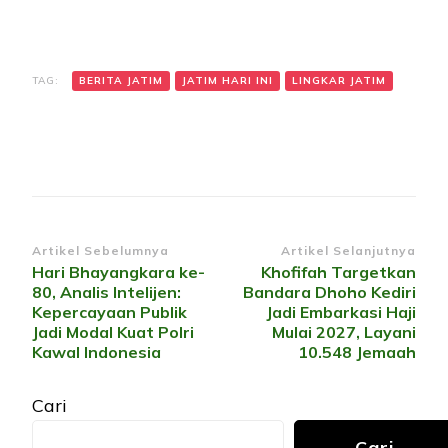
TAG:
BERITA JATIM
JATIM HARI INI
LINGKAR JATIM
Navigasi
Artikel Sebelumnya
Artikel Selanjutnya
Hari Bhayangkara ke-
Khofifah Targetkan
Artikel
80, Analis Intelijen:
Bandara Dhoho Kediri
Kepercayaan Publik
Jadi Embarkasi Haji
Jadi Modal Kuat Polri
Mulai 2027, Layani
Kawal Indonesia
10.548 Jemaah
Cari
Cari