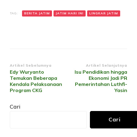
TAG:
BERITA JATIM
JATIM HARI INI
LINGKAR JATIM
Navigasi
Artikel Sebelumnya
Artikel Selanjutnya
Edy Wuryanto
Isu Pendidikan hingga
Artikel
Temukan Beberapa
Ekonomi Jadi PR
Kendala Pelaksanaan
Pemerintahan Luthfi-
Program CKG
Yasin
Cari
Cari