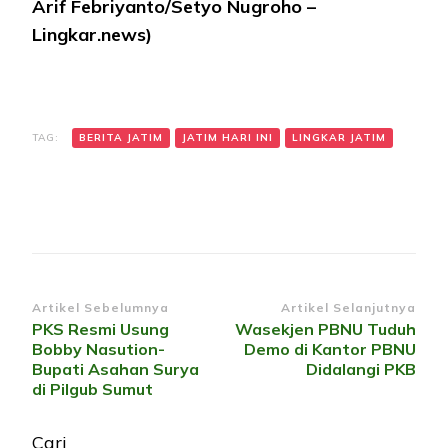
Arif Febriyanto/Setyo Nugroho –
Lingkar.news)
TAG:
BERITA JATIM
JATIM HARI INI
LINGKAR JATIM
Navigasi
Artikel Sebelumnya
Artikel Selanjutnya
PKS Resmi Usung
Wasekjen PBNU Tuduh
Artikel
Bobby Nasution-
Demo di Kantor PBNU
Bupati Asahan Surya
Didalangi PKB
di Pilgub Sumut
Cari