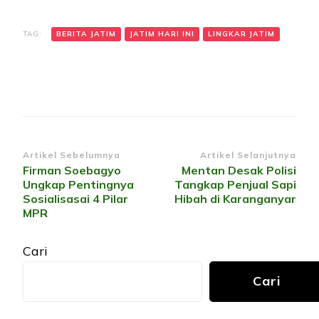
TAG:
BERITA JATIM
JATIM HARI INI
LINGKAR JATIM
Navigasi
Artikel Sebelumnya
Artikel Selanjutnya
Firman Soebagyo
Mentan Desak Polisi
Artikel
Ungkap Pentingnya
Tangkap Penjual Sapi
Sosialisasai 4 Pilar
Hibah di Karanganyar
MPR
Cari
Cari