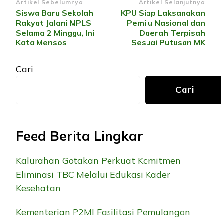
Navigasi
Artikel Sebelumnya
Artikel Selanjutnya
Siswa Baru Sekolah
KPU Siap Laksanakan
Artikel
Rakyat Jalani MPLS
Pemilu Nasional dan
Selama 2 Minggu, Ini
Daerah Terpisah
Kata Mensos
Sesuai Putusan MK
Cari
Cari
Feed Berita Lingkar
Kalurahan Gotakan Perkuat Komitmen
Eliminasi TBC Melalui Edukasi Kader
Kesehatan
Kementerian P2MI Fasilitasi Pemulangan