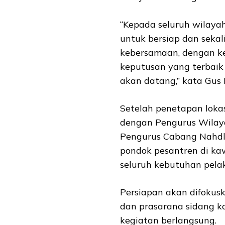
“Kepada seluruh wilaya
untuk bersiap dan seka
kebersamaan, dengan k
keputusan yang terbai
akan datang,” kata Gus I
Setelah penetapan lokas
dengan Pengurus Wilay
Pengurus Cabang Nahdl
pondok pesantren di k
seluruh kebutuhan pel
Persiapan akan difokus
dan prasarana sidang k
kegiatan berlangsung.