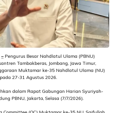
–
Pengurus Besar Nahdlatul Ulama (PBNU)
antren Tambakberas, Jombang, Jawa Timur,
nggaraan Muktamar ke-35 Nahdlatul Ulama (NU)
pada 27-31 Agustus 2026.
sahkan dalam Rapat Gabungan Harian Syuriyah-
ung PBNU, Jakarta, Selasa (7/7/2026).
ng Committee (OC) Muktamar ke-35 NU, Saifullah