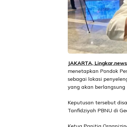
JAKARTA, Lingkar.ne
ws
menetapkan Pondok Pes
sebagai lokasi penyele
yang akan berlangsung 
Keputusan tersebut di
Tanfidziyah PBNU di Ged
Ketua Panitia Organizi