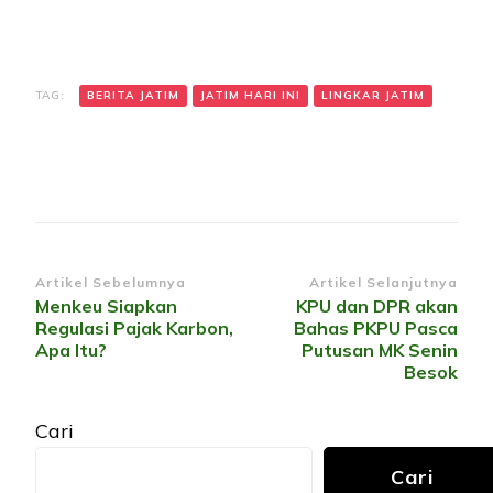
TAG:
BERITA JATIM
JATIM HARI INI
LINGKAR JATIM
Navigasi
Artikel Sebelumnya
Artikel Selanjutnya
Menkeu Siapkan
KPU dan DPR akan
Artikel
Regulasi Pajak Karbon,
Bahas PKPU Pasca
Apa Itu?
Putusan MK Senin
Besok
Cari
Cari