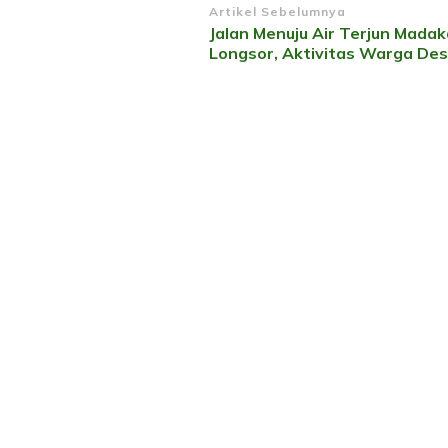
Navigasi
Artikel Sebelumnya
Jalan Menuju Air Terjun Madak
Artikel
Longsor, Aktivitas Warga De