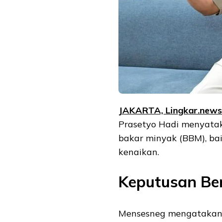
JAKARTA, Lingkar.ne
ws
Prasetyo Hadi menyata
bakar minyak (BBM), ba
kenaikan.
Keputusan Be
Mensesneg mengatakan k