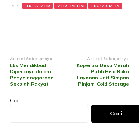
TAG:
BERITA JATIM
JATIM HARI INI
LINGKAR JATIM
Navigasi
Artikel Sebelumnya
Artikel Selanjutnya
Eks Mendikbud
Koperasi Desa Merah
Artikel
Dipercaya dalam
Putih Bisa Buka
Penyelenggaraan
Layanan Unit Simpan
Sekolah Rakyat
Pinjam-Cold Storage
Cari
Cari