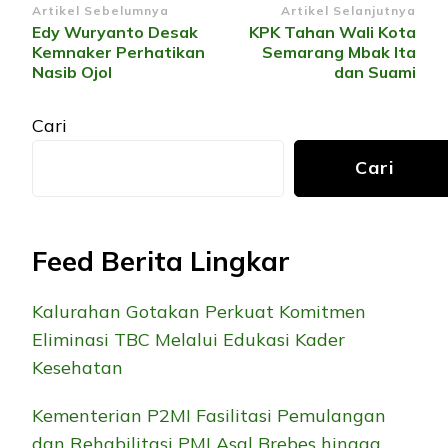
Navigasi
Artikel Sebelumnya
Artikel Selanjutnya
Edy Wuryanto Desak
KPK Tahan Wali Kota
Artikel
Kemnaker Perhatikan
Semarang Mbak Ita
Nasib Ojol
dan Suami
Cari
Cari
Feed Berita Lingkar
Kalurahan Gotakan Perkuat Komitmen
Eliminasi TBC Melalui Edukasi Kader
Kesehatan
Kementerian P2MI Fasilitasi Pemulangan
dan Rehabilitasi PMI Asal Brebes hingga