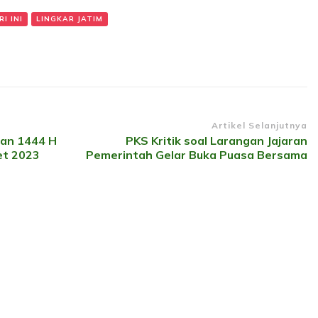
I INI
LINGKAR JATIM
Artikel Selanjutnya
an 1444 H
PKS Kritik soal Larangan Jajaran
et 2023
Pemerintah Gelar Buka Puasa Bersama