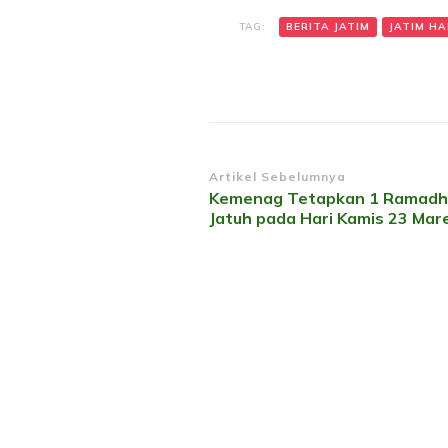
TAG:
BERITA JATIM
JATIM HAR
Navigasi
Artikel Sebelumnya
Kemenag Tetapkan 1 Ramadh
Artikel
Jatuh pada Hari Kamis 23 Mar