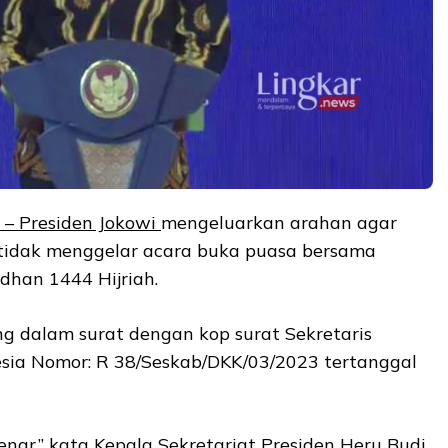
s
–
Presiden Jokowi
mengeluarkan arahan agar
 tidak menggelar acara buka puasa bersama
dhan 1444 Hijriah.
g dalam surat dengan kop surat Sekretaris
esia Nomor: R 38/Seskab/DKK/03/2023 tertanggal
benar,” kata Kepala
Sekretariat Presiden
Heru Budi