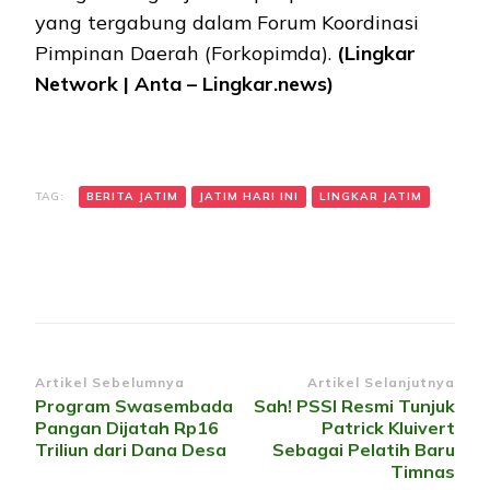
yang tergabung dalam Forum Koordinasi
Pimpinan Daerah (Forkopimda).
(Lingkar
Network | Anta – Lingkar.news)
TAG:
BERITA JATIM
JATIM HARI INI
LINGKAR JATIM
Navigasi
Artikel Sebelumnya
Artikel Selanjutnya
Program Swasembada
Sah! PSSI Resmi Tunjuk
Artikel
Pangan Dijatah Rp16
Patrick Kluivert
Triliun dari Dana Desa
Sebagai Pelatih Baru
Timnas