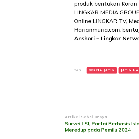
produk bentukan Koran L
LINGKAR MEDIA GROUP ya
Online LINGKAR TV, Medi
Harianmuria.com, berita
Anshori – Lingkar Netw
TAG:
BERITA JATIM
JATIM HAR
Navigasi
Artikel Sebelumnya
Survei LSI, Partai Berbasis Is
Artikel
Meredup pada Pemilu 2024