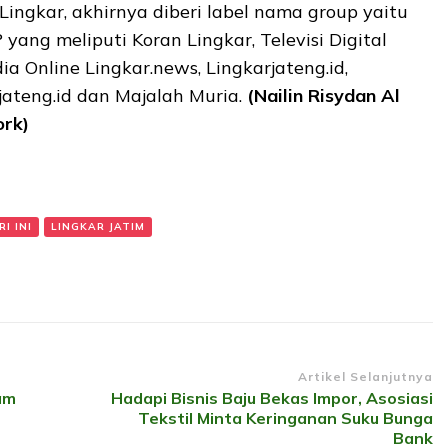
ingkar, akhirnya diberi label nama group yaitu
ng meliputi Koran Lingkar, Televisi Digital
a Online Lingkar.news, Lingkarjateng.id,
jateng.id dan Majalah Muria.
(Nailin Risydan Al
ork)
I INI
LINGKAR JATIM
Artikel Selanjutnya
lam
Hadapi Bisnis Baju Bekas Impor, Asosiasi
Tekstil Minta Keringanan Suku Bunga
Bank