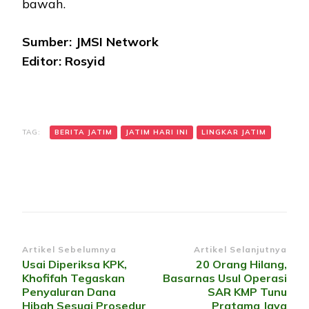
bawah.
Sumber: JMSI Network
Editor: Rosyid
TAG:
BERITA JATIM
JATIM HARI INI
LINGKAR JATIM
Navigasi
Artikel Sebelumnya
Artikel Selanjutnya
Usai Diperiksa KPK,
20 Orang Hilang,
Artikel
Khofifah Tegaskan
Basarnas Usul Operasi
Penyaluran Dana
SAR KMP Tunu
Hibah Sesuai Prosedur
Pratama Jaya