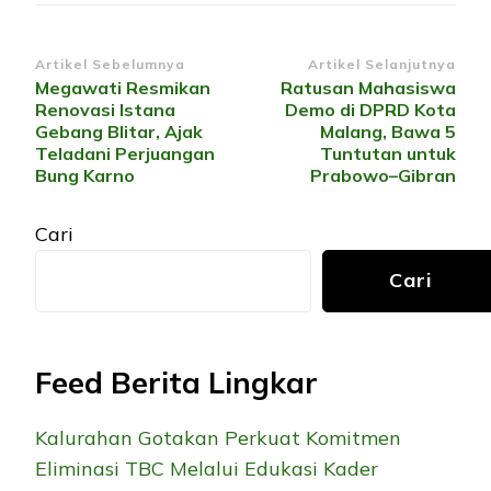
Navigasi
Artikel Sebelumnya
Artikel Selanjutnya
Megawati Resmikan
Ratusan Mahasiswa
Artikel
Renovasi Istana
Demo di DPRD Kota
Gebang Blitar, Ajak
Malang, Bawa 5
Teladani Perjuangan
Tuntutan untuk
Bung Karno
Prabowo–Gibran
Cari
Cari
Feed Berita Lingkar
Kalurahan Gotakan Perkuat Komitmen
Eliminasi TBC Melalui Edukasi Kader