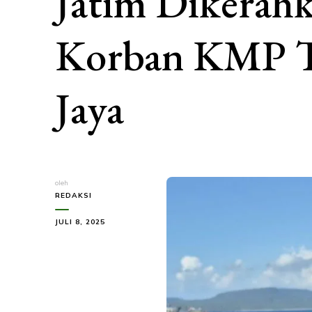
Jatim Dikerahk
Korban KMP T
Jaya
oleh
REDAKSI
JULI 8, 2025