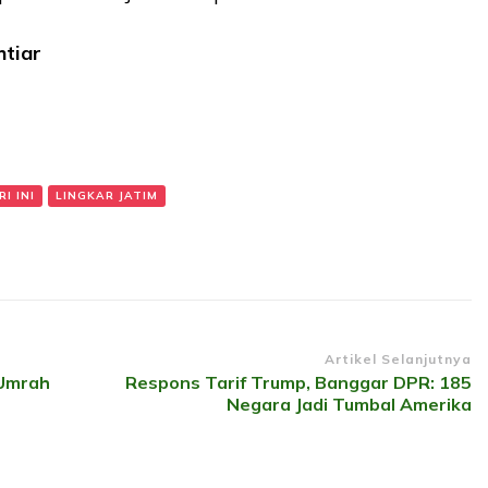
htiar
I INI
LINGKAR JATIM
Artikel Selanjutnya
 Umrah
Respons Tarif Trump, Banggar DPR: 185
Negara Jadi Tumbal Amerika