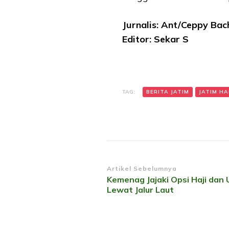
Jurnalis: Ant/Ceppy Bac
Editor: Sekar S
TAG:
BERITA JATIM
JATIM HAR
Navigasi
Artikel Sebelumnya
Kemenag Jajaki Opsi Haji dan
Artikel
Lewat Jalur Laut