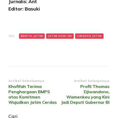
Jurnalis: Ant
Editor: Basuki
TAG:
BERITA JATIM
JATIM HARI INI
LINGKAR JATIM
Navigasi
Artikel Sebelumnya
Artikel Selanjutnya
Khofifah Terima
Profil Thomas
Artikel
Penghargaan BMPS
Djiwandono,
atas Komitmen
Wamenkeu yang Kini
Wujudkan Jatim Cerdas
Jadi Deputi Gubernur BI
Cari