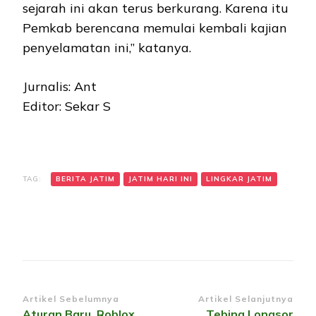
sejarah ini akan terus berkurang. Karena itu
Pemkab berencana memulai kembali kajian
penyelamatan ini,” katanya.
Jurnalis: Ant
Editor: Sekar S
TAG:
BERITA JATIM
JATIM HARI INI
LINGKAR JATIM
Navigasi
Artikel Sebelumnya
Artikel Selanjutnya
Aturan Baru, Roblox
Tebing Longsor