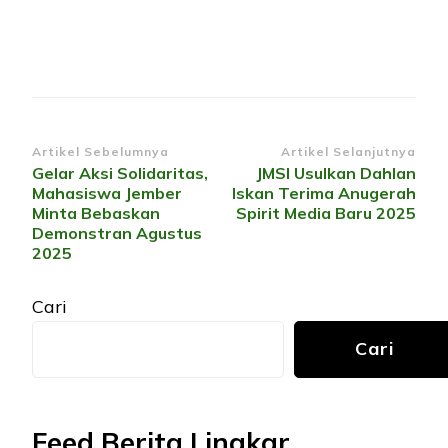
Navigasi
Artikel Sebelumnya
Artikel Selanjutnya
Gelar Aksi Solidaritas,
JMSI Usulkan Dahlan
Artikel
Mahasiswa Jember
Iskan Terima Anugerah
Minta Bebaskan
Spirit Media Baru 2025
Demonstran Agustus
2025
Cari
Cari
Feed Berita Lingkar